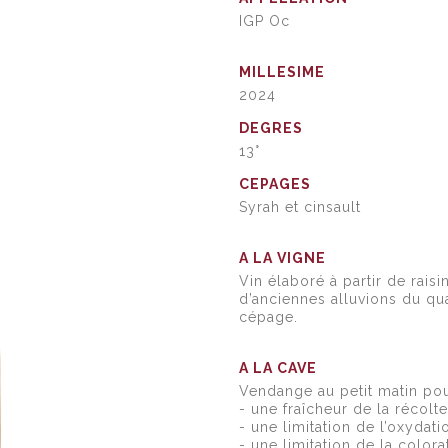
IGP Oc
MILLESIME
2024
DEGRES
13°
CEPAGES
Syrah et cinsault
A LA VIGNE
Vin élaboré à partir de rais
d’anciennes alluvions du qua
cépage.
A LA CAVE
Vendange au petit matin pour
- une fraîcheur de la récolte
- une limitation de l’oxydati
- une limitation de la colora