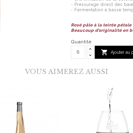
- Pressurage direct des bai
- Fermentation à basse tem
Rosé pâle à la teinte pétale
Beaucoup d’originalité en b
Quantité

Ajouter au 
VOUS AIMEREZ AUSSI