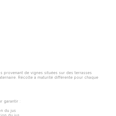
ins provenant de vignes situées sur des terrasses
ternaire. Récolte à maturité différente pour chaque
 garantir :
on du jus
tion du jus